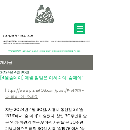
산과자연의친구
1994 -2026
사단법인 산과자연의친구
는 생태계 및 생물다양성 보전 운동을 펼치는 비영리민간단체다. 1994년 북한산국립공원 ‘우이령’ 확장·포장을 막아내는 과정에서 설립, 32년
간 다양한 생태 보전운동과 생태학교, 시민교육 프로그램을 운영하고 있다 .
사단법인 산과자연의친구
서
울특별시 성동구 뚝섬로1나길 5, .S705호(성수동1가, 헤이그라운드( HEYGROUND)
전화:
02-743-2625
게시물
2024년 4월 30일
[4월숲데이] 매월 말일은 이혜숙의 '숲데이"
https://www.planet03.com/post/현장취재-
숲-데이-에-오세요
지난 2024년 4월 30일, 시흥시 동산길 33 '숲
1976'에서 '숲 데이'가 열렸다. 창립 30주년을 맞
은 '산과 자연의 친구,우이령 사람들'은 30주년 
기념사업으로 매달 30일 시흥 '숲1976'에서 '숲 