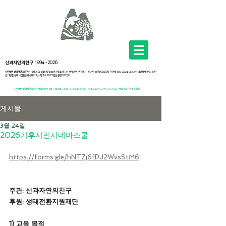
산과자연의친구
1994 -2026
사단법인 산과자연의친구
는 생태계 및 생물다양성 보전 운동을 펼치는 비영리민간단체다. 1994년 북한산국립공원 ‘우이령’ 확장·포장을 막아내는 과정에서 설립, 32년
간 다양한 생태 보전운동과 생태학교, 시민교육 프로그램을 운영하고 있다 .
사단법인 산과자연의친구
서
울특별시 성동구 뚝섬로1나길 5, .S705호(성수동1가, 헤이그라운드( HEYGROUND)
전화:
02-743-2625
게시물
3월 24일
2026기후시민시네마스쿨
https://forms.gle/hNTZj6fPJ2WvsStM6
주관: 산과자연의친구
후원: 생태전환지원재단
1) 교육 목적