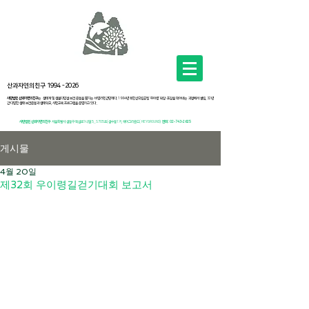
산과자연의친구
1994 -2026
사단법인 산과자연의친구
는 생태계 및 생물다양성 보전 운동을 펼치는 비영리민간단체다. 1994년 북한산국립공원 ‘우이령’ 확장·포장을 막아내는 과정에서 설립, 32년
간 다양한 생태 보전운동과 생태학교, 시민교육 프로그램을 운영하고 있다 .
사단법인 산과자연의친구
서
울특별시 성동구 뚝섬로1나길 5, .S705호(성수동1가, 헤이그라운드( HEYGROUND)
전화:
02-743-2625
게시물
4월 20일
제32회 우이령길걷기대회 보고서