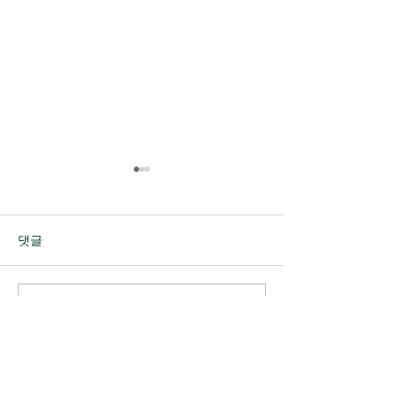
댓글
댓글을 입력하세요.
2026 제21회 청년생태학
이혜숙의 꼼지락
교 <가리왕산, 동강> 3일
동보고서
차 주제세미나, 7인의 멘토