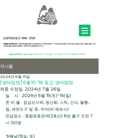
산과자연의친구
1994 -2026
사단법인 산과자연의친구
는 생태계 및 생물다양성 보전 운동을 펼치는 비영리민간단체다. 1994년 북한산국립공원 ‘우이령’ 확장·포장을 막아내는 과정에서 설립, 32년
간 다양한 생태 보전운동과 생태학교, 시민교육 프로그램을 운영하고 있다 .
사단법인 산과자연의친구
서
울특별시 성동구 뚝섬로1나길 5, .S705호(성수동1가, 헤이그라운드( HEYGROUND)
전화:
02-743-2625
게시물
2024년 6월 15일
[생태탐방] 6월15~16 동강 생태탐방
최종 수정일:
2024년 7월 26일
일    시 : 2024년 6월 15(토)~16(일)
준 비 물 : 짐심도시락, 등산화, 스틱, 간식, 물통, 
컵, 세면도구 및 옷, 우비(비 예보시)
만남장소 : 종합운동장역(2호선) 6번 출구 오전 7
시 00분
첫째날(15일, 토)