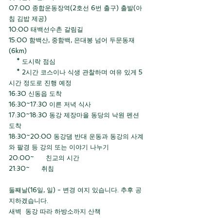
07:00 종합운동장역(2호선 6번 출구) 출발(아
침 김밥 제공)
10:00 태백선수촌 갈림길
15:00 함백산, 중함백, 은대봉 넘어 두문동재
(6km)
    * 도시락 점심
    * 2시간 코스이나 식생 관찰하며 여유 있게 5
시간 정도로 진행 예정  
16:30 신동읍 도착
16:30~17:30 이른 저녁 식사
17:30~18:30 동강 제장마을 동당의 낙원 펜션 
도착
18:30~20:00 동강댐 반대 운동과 동강의 사계
와 팔경 등 강의 또는 이야기 나누기
20:00~      친교의 시간
21:30~      취침
둘째날(16일, 일) - 변경 여지 있습니다. 추후 공
지하겠습니다.  
새벽  동강 따라 하방소까지 산책  