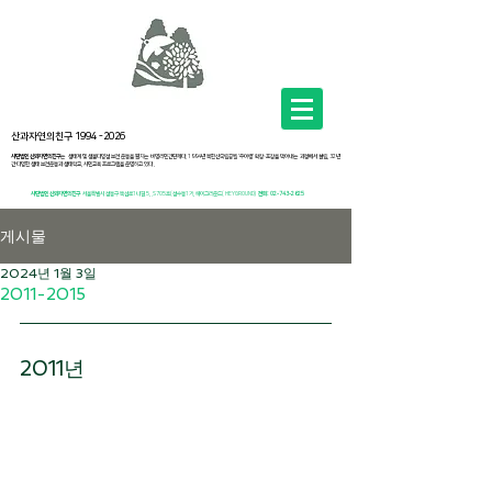
산과자연의친구
1994 -2026
사단법인 산과자연의친구
는 생태계 및 생물다양성 보전 운동을 펼치는 비영리민간단체다. 1994년 북한산국립공원 ‘우이령’ 확장·포장을 막아내는 과정에서 설립, 32년
간 다양한 생태 보전운동과 생태학교, 시민교육 프로그램을 운영하고 있다 .
사단법인 산과자연의친구
서
울특별시 성동구 뚝섬로1나길 5, .S705호(성수동1가, 헤이그라운드( HEYGROUND)
전화:
02-743-2625
게시물
2024년 1월 3일
2011-2015
2011년 