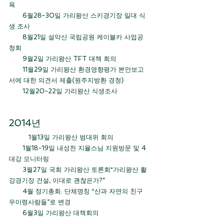
육
       6월28-30일 가리왕산 스키경기장 일대 식
생 조사
       8월21일 설악산 국립공원 케이블카 사업공
청회
       9월2일 가리왕산 TFT 대책 회의
       11월29일 가리왕산 환경영향평가 본안보고
서에 대한 의견서 제출(원주지방환 경청)
       12월20-22일 가리왕산 식생조사
2014년 
	1월13일 가리왕산 범대위 회의
       1월18-19일 내성천 지율스님 지원방문 및 4
대강 모니터링
       3월27일 국회 가리왕산 토론회“가리왕산 활
강경기장 건설, 이대로 괜찮은가?”
       4월 정기총회: 단체명칭 “산과 자연의 친구 
우이령사람들”로 변경
       6월3일 가리왕산 대책회의