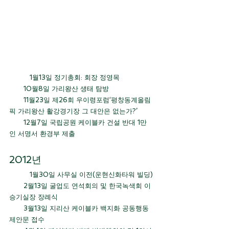
	1월13일 정기총회: 회장 정영목
       10월8일 가리왕산 생태 탐방
       11월23일 제26회 우이령포럼‘평창동계올림
픽 가리왕산 활강경기장 그 대안은 없는가?’
       12월7일 국립공원 케이블카 건설 반대 1만
인 서명서 환경부 제출
2012년 
	1월30일 사무실 이전(운현신화타워 빌딩)
       2월13일 굴업도 연석회의 및 한국녹색회 이
승기실장 장례식
       3월13일 지리산 케이블카 백지화 공동행동 
제안문 접수