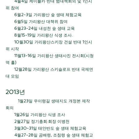
       4월4일 케이블카 반대 범대책회의 및 1인시
위 참여
       6월2-3일 가리왕산 숲 생태 체험교육
       6월5일 가리왕산 대책위 참여
       6월23-24일 내성천 숲 생태 교육
       8월15-19일 가리왕산 식생 조사.
       10월30일 가리왕산스키장 건설 반대 1인시
위 시작
       11월13-16일 가리왕산 생태사진 전시회(시청
역 홀)
       12월28일 가리왕산 스키슬로프 반대 국제연
대 모임
2013년 
	1월23일 우이령길 생태지도 개정본 제작
회의
       1월26일 가리왕산 식생 조사
       2월27일 정기총회:회장 이병천
       3월30-31일 태안반도 숲 생태 체험교육
       4월27-28일 곰배령, 조침령 숲 생태 체험교