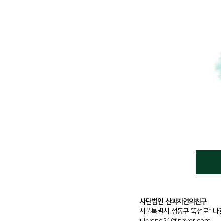
사단법인 산과자연의친구
서
울특별시 성동구 뚝섬로1나길 
uiryong21@naver.com