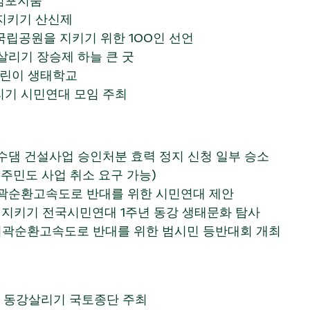
릉숲 심포지움
산 지키기 산신제
북한산국립공원을 지키기 위한 100인 선언
한산 살리기 장승제 하늘 큰 굿
회 어린이 생태학교
동강살리기 시민연대 모임 주최
일 양양 양수댐 건설사업 승인처분 효력 정지 신청 일부 승소
산권 없는 주민도 사업 취소 요구 가능)
서울 외곽순환고속도로 반대를 위한 시민연대 제안
일 동강 지키기 전국시민연대 1주년 동강 생태문화 탐사
 서울 외곽순환고속도로 반대를 위한 범시민 등반대회 개최
-4월12일 동강살리기 국토종단 주최