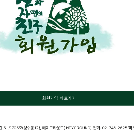
회원가입 바로가기
5, .S705호(성수동1가, 헤이그라운드( HEYGROUND)
전화: 02-743-2625 팩