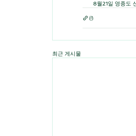
       8월21일 영
최근 게시물