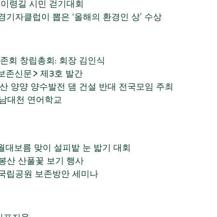
 제1회 우이령길 시민 걷기대회
5일 한국환경기자클럽이 뽑은 ‘올해의 환경인 상’ 수상
보존회 창립총회: 회장 김인식
 <우이령보존신문> 제3호 발간
-13일 점봉산 양양 양수발전 댐 건설 반대 전국모임 주최
일 제1회 남대천 연어학교
정월대보름 맞이 설피밭 눈 밟기 대회
 제1회 점봉산 산풀꽃 보기 행사
일 북한산 국립공원 보존방안 세미나