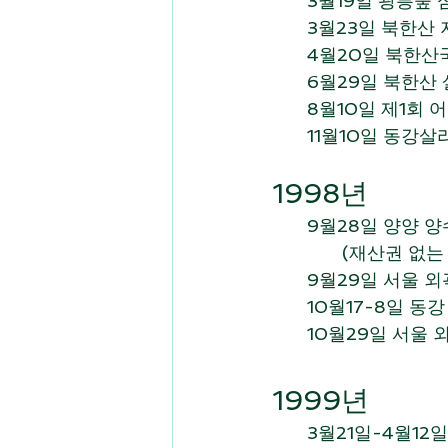
       3월19일 광
       3월23일 북한
       4월20일 
       6월29일 북
       8월10일 제1
       11월10일 
1998년 
       9월28
              (재
       9월29일 
       10월17-8
       10월29일
1999년 
       3월21일