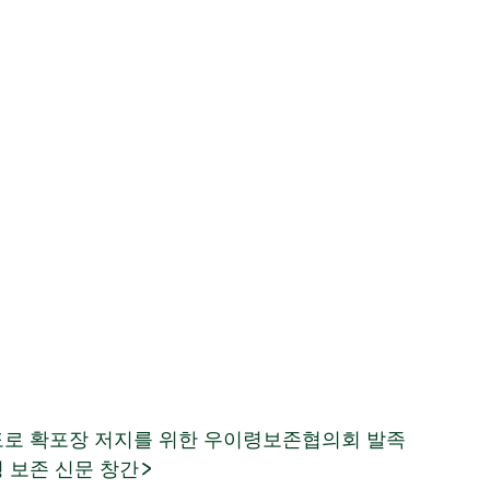
 도로 확포장 저지를 위한 우이령보존협의회 발족
 <우이령 보존 신문 창간>