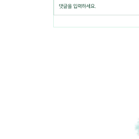
댓글을 입력하세요.
2026 제21회 청년생태학교 <
가리왕산, 동강> 3일차 주제세
미나, 7인의 멘토