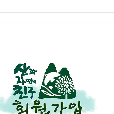
이혜숙의 꼼지락수다방 활동
이혜
보고서
어요 
고서