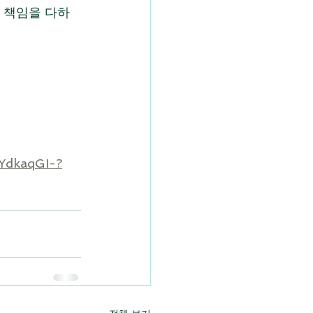
 책임을 다하
6YdkaqGI-?