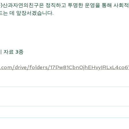
사)산과자연의친구은 정직하고 투명한 운영을 통해 사회적
만드는 데 앞장서겠습니다.
시 자료 3종
le.com/drive/folders/17Pw81Cbn0jhEHvyIRLxL4co